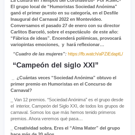
La Cultura en Tiempos del Coronavirus-
Por RSMC-
El grupo local de “Humoristas Sociedad Anónima”
ganó el primer puesto en su categoría, en el Desfile
Inaugural del Carnaval 2022 en Montevideo.
Conversamos el pasado 27 de enero con su director
Carlitos Barceló, sobre el espectáculo de este año:
“Fábrica de ideas”. Encenderá polémicas, provocará
variopintas emociones, y hará reflexionar…
“Cuadro de las mujeres”:
https://fb.watch/aPZiEdaptL/
“Campeón del siglo XXI”
_ ¿Cuántas veces “Sociedad Anónima” obtuvo el
primer premio en Humoristas en el Concurso de
Carnaval?
_ Van 12 premios. “Sociedad Anónima” es el grupo desde
el interior, Campeón del Siglo XXI, de todos los grupos de
carnaval. Somos los que más hemos tenido primeros
premios. Ahora veremos qué pasa…
_ Creatividad sobra. Eres el “Alma Mater” del grupo
hace más de 20 años…