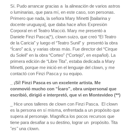
Sí. Pudo arrancar gracias a la alineación de varios astros
o luminarias, que para mí, en este caso, son personas.
Primero que nada, la señora Mary Minetti [bailarina y
docente uruguaya], que daba hace años Expresión
Corporal en el Teatro Macció. Mary me presentó a
Daniele Finzi Pasca(*), clown suizo, que creó “El Teatro
de la Caricia” y luego el “Teatro Sunil” y presentó la obra
“Ícaro” acá, y varias obras más. Fue director del “Cirque
du Soleil” en la obra “Corteo” (“Cortejo”, en español). La
primera edición de “Libre Tita”, estaba dedicada a Mary
Minetti, porque me inició en el lenguaje del clown, y me
contactó con Finzi Pasca y su equipo.
_ ¡Sí! Finzi Pasca
es un excelente artista. Me
conmovió mucho con “Ícaro”, obra unipersonal que
escribió, dirigió e interpretó, que vi en Montevideo (**)
_ Hice unos talleres de clown con Finzi Pasca.
El clown
es la persona en sí misma, enfrentada a un propósito que
supera al personaje. Magnifica los pocos recursos que
tiene para desafiar a su destino, lograr un propósito. Tita
"
es"
una clown.