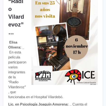
“Radi
o
Vilard
evoz”
…
Elisa
Olivera: _
En esta
película
participaron
varios
integrantes
de la
“Radio
Vilardevoz”
, que
funcionaba en el Hospital Vilardebó.
Lic. en Psicología Joaquín Amorena: _
Cuenta el