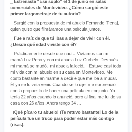
_ Estrenaste “Ese soplo” el 1 de junio en salas
comerciales de Montevideo. ¿Cómo surgió este
primer largometraje de tu autoría?
_ Surgió con la propuesta de mi abuelo Fernando [Pena],
quien quiso que filmáramos una película juntos.
_ Fue a raíz de que tú ibas a dejar de vivir con él.
¿Desde qué edad viviste con él?
_ Prácticamente desde que nací…Vivíamos con mi
mamá Luz Pena y con mi abuela Luz Curbelo. Después
mi mamá se mudó, mi abuela falleció... Estuve casi toda
mi vida con mi abuelo en su casa en Montevideo. Me
costó bastante animarme a decirle que me iba a mudar.
Él ya se lo veía venir. Cuando se lo dije, me sorprendió
con la propuesta de hacer una película en conjunto. Yo
tenía 22 años cuando lo anuncié, pero al final me fui de su
casa con 26 años. Ahora tengo 34 …
_¡Qué pícaro tu abuelo! ¡Te retuvo bastante! Lo de la
película fue un truco para poder estar más contigo
(risas).