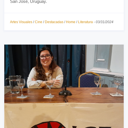
San José, Uruguay.
Artes Visuales
/
Cine
/
Destacadas
/
Home
/
Literatura
-
03/31/2024