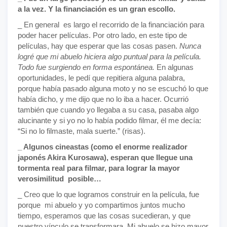
a la vez. Y la financiación es un gran escollo.
_ En general es largo el recorrido de la financiación para
poder hacer películas. Por otro lado, en este tipo de
películas, hay que esperar que las cosas pasen.
Nunca
logré que mi abuelo hiciera algo puntual para la película.
Todo fue surgiendo en forma espontánea.
En algunas
oportunidades, le pedí que repitiera alguna palabra,
porque había pasado alguna moto y no se escuchó lo que
había dicho, y me dijo que no lo iba a hacer. Ocurrió
también que cuando yo llegaba a su casa, pasaba algo
alucinante y si yo no lo había podido filmar, él me decía:
“Si no lo filmaste, mala suerte.” (risas).
_ Algunos cineastas (como el enorme realizador
japonés Akira Kurosawa), esperan que llegue una
tormenta real para filmar, para lograr la mayor
verosimilitud posible…
_ Creo que lo que logramos construir en la película, fue
porque mi abuelo y yo compartimos juntos mucho
tiempo, esperamos que las cosas sucedieran, y que
nuestro vínculo se transformara. Mi abuelo se hizo mayor