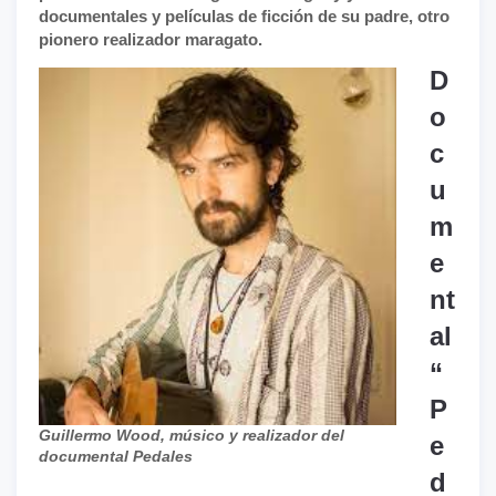
documentales y películas de ficción de su padre, otro
pionero realizador maragato.
D
o
c
u
m
e
nt
al
“
P
Guillermo Wood, músico y realizador del
e
documental Pedales
d