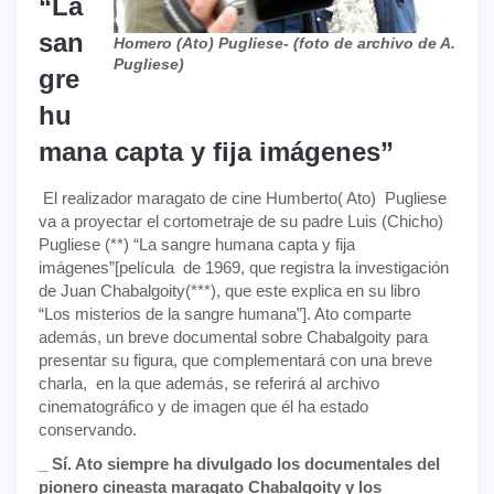
“La
san
Homero (Ato) Pugliese- (foto de archivo de A.
Pugliese)
gre
hu
mana capta y fija imágenes”
El realizador maragato de cine Humberto( Ato) Pugliese
va a proyectar el cortometraje de su padre Luis (Chicho)
Pugliese (**) “La sangre humana capta y fija
imágenes”[película de 1969, que registra la investigación
de Juan Chabalgoity(***), que este explica en su libro
“Los misterios de la sangre humana”]. Ato comparte
además, un breve documental sobre Chabalgoity para
presentar su figura, que complementará con una breve
charla, en la que además, se referirá al archivo
cinematográfico y de imagen que él ha estado
conservando.
_ Sí. Ato siempre ha divulgado los documentales del
pionero cineasta maragato Chabalgoity y los