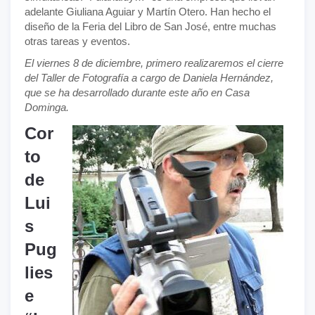
adelante Giuliana Aguiar y Martín Otero. Han hecho el
diseño de la Feria del Libro de San José, entre muchas
otras tareas y eventos.
El viernes 8 de diciembre, primero realizaremos el cierre
del Taller de Fotografía a cargo de Daniela Hernández,
que se ha desarrollado durante este año en Casa
Dominga.
Cor
to
de
Lui
s
Pug
lies
e