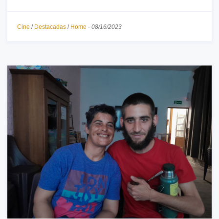
Cine
/
Destacadas
/
Home
-
08/16/2023