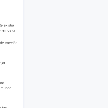
te
existía
tenemos un
 de tracción
jar.
ard
l mundo.
o fue