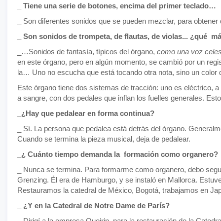
_ Tiene una serie de botones, encima del primer teclado…
_ Son diferentes sonidos que se pueden mezclar, para obtener d
_ Son sonidos de trompeta, de flautas, de violas... ¿qué m
_…Sonidos de fantasía, típicos del órgano,
como una voz celes
en este órgano, pero en algún momento, se cambió por un regis
la… Uno no escucha que está tocando otra nota, sino un color d
Este órgano tiene dos sistemas de tracción: uno es eléctrico, a 
a sangre, con dos pedales que inflan los fuelles generales. Est
_¿Hay que pedalear en forma continua?
_ Sí. La persona que pedalea está detrás del órgano. Generalm
Cuando se termina la pieza musical, deja de pedalear.
_¿ Cuánto tiempo demanda la formación como organero?
_ Nunca se termina. Para formarme como organero, debo segu
Grenzing. Él era de Hamburgo, y se instaló en Mallorca. Estuv
Restauramos la catedral de México, Bogotá, trabajamos en Ja
_ ¿Y en la Catedral de Notre Dame de París?
_ Dirigí a la empresa Quoirin para la restauración de la Cated