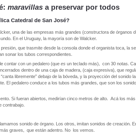
sé:
maravillas
a preservar por todos
ílica Catedral de San José?
Walcker, una de las empresas más grandes (constructora de órganos d
mundo. En el Uruguay, la mayoría son de Walcker.
resión, que trasmite desde la consola donde el organista toca, la se
an sonar los tubos correspondientes.
e contar con un pedalero (que
es
un teclado más), con 30 notas. Ca
encerrados dentro de una caja de madera, (caja expresiva), que regul
“canta libremente” debajo de la bóveda, y la proyección del sonido la
ante. El pedalero conduce a los tubos más grandes, que son los soni
ento. Si fueran abiertos, medirían cinco metros de alto. Acá los más
 contrabajo.
 llamamos sonido de órgano. Los otros, imitan sonidos de creación. E
 más graves, que están adentro. No los vemos.