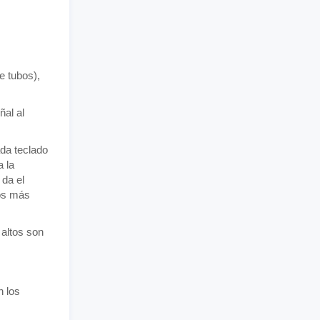
e tubos),
ñal al
da teclado
a la
 da el
dos más
 altos son
n los