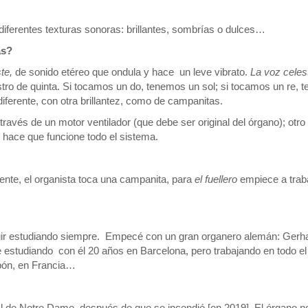
iferentes texturas sonoras: brillantes, sombrías o dulces…
ás?
te,
de sonido etéreo que ondula y hace un leve vibrato.
La voz celes
tro de quinta. Si tocamos un do, tenemos un sol; si tocamos un re, 
iferente, con otra brillantez, como de campanitas.
través de un motor ventilador (que debe ser original del órgano); otro
o hace que funcione todo el sistema.
ente, el organista toca una campanita, para
el fuellero
empiece a traba
ir estudiando siempre. Empecé con un gran organero alemán: Gerh
e estudiando con él 20 años en Barcelona, pero trabajando en todo e
pón, en Francia…
ral de Notre Dame, después de que se incendió [en 2019]. El órgano n