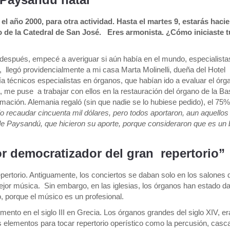
 año 2000, para otra actividad. Hasta el martes 9, estarás haci
o de la Catedral de San José. Eres armonista. ¿Cómo iniciaste t
spués, empecé a averiguar si aún había en el mundo, especialista
 llegó providencialmente a mi casa Marta Molinelli, dueña del Hotel
 técnicos especialistas en órganos, que habían ido a evaluar el órga
, me puse a trabajar con ellos en la restauración del órgano de la Bas
mación. Alemania regaló (sin que nadie se lo hubiese pedido), el 75%
o recaudar cincuenta mil dólares, pero todos aportaron, aun aquellos
e Paysandú, que hicieron su aporte, porque consideraron que es un b
or democratizador del gran repertorio”
ertorio. Antiguamente, los conciertos se daban solo en los salones 
 mejor música. Sin embargo, en las iglesias, los órganos han estado d
, porque el músico es un profesional.
mento en el siglo III en Grecia. Los órganos grandes del siglo XIV, er
os elementos para tocar repertorio operístico como la percusión, cas