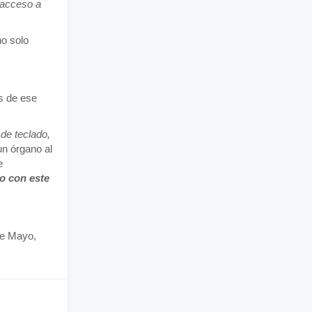
 acceso a
no solo
s de ese
 de teclado,
un órgano al
e
o con este
de Mayo,