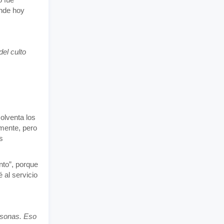
onde hoy
del culto
olventa los
lmente, pero
s
nto”, porque
al servicio
ersonas. Eso