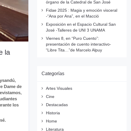
órgano de la Catedral de San José
Fidae 2025 : Magia y emoción visceral
-“Ana por Ana”, en el Macció
Exposición en el Espacio Cultural San
José -Talleres de UNI 3 UNAMA
Viernes 8, en “Puro Cuento”:
presentación de cuento interactivo-
“Libre Tita…”de Marcelo Alpuy
e la
Categorías
aysandú,
tre Dame de
Artes Visuales
revistamos,
Cine
tudiantes
Destacadas
urante los
Historia
sé.
Home
Literatura