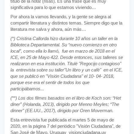
título de la nota! (risas). Es una frase que es muy
significativa para lo que estamos viviendo…
Por ahora la vamos llevando, y la gente se alegra al
compartir literatura y distintos temas. Siempre digo que la
literatura me salva y ahora, aún más…
(*) Cristina Callorda hizo durante 10 años un taller en la
Biblioteca Departamental. Su “nuevo comienzo en otro
local”, como ella lo llamó, fue en marzo de 2018 en el
ICE, en 25 de Mayo 422. Desde entonces, sus talleres se
realizaron en esa institución. Titulé "Regocijo contagioso"
la entrevista sobre su taller"Un libro y un cafè" en el ICE,
que se publicó en "Visión Ciudadana" el 10- 04- 2018,
porque ese era el sentir de todos los que
participábamos...
(**) Los dos filmes basados en el libro de Koch son: “Het
diner” (Holanda, 2013), dirigido por Menno Meyles; “The
dinner” (EE.UU., 2017), dirigido por Oren Moverman.
Esta entrevista fue publicada el martes 5 de mayo de
2020, en la página 7 del periódico "Visión Ciudadana", de
San José de Mayo, Uruguay visionciudadana.uy