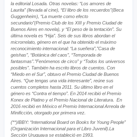
la editorial Losada. Otras novelas: “Los amores de
Laurita” (llevada al cine), “El libro de los recuerdos”(Beca
Guggenheim), “La muerte como efecto
secundario”(Premio Club de los XIII y Premio Ciudad de
Buenos Aires en novela), y “El peso de la tentación”. Su
última novela es “Hija”. Seis de sus libros abordan el
microrrelato, género en el que ha obtenido el máximo
reconocimiento internacional: “La sueñera”,”Casa de
geishas”, “Botánica del caos”, “Temporada de
fantasmas”.”Fenómenos de circo” y “Todos los universos
posibles”. También ha escrito libros de cuentos. Con
“Miedo en el Sur”, obtuvo el Premio Ciudad de Buenos
Aires. “Que tengas una vida interesante”, reúne sus
cuentos completos hasta 2011. Su último libro en el
género es “Contra el tiempo”. En 2014 recibió el Premio
Konex de Platino y el Premio Nacional de Literatura. En
2016 recibió en México el Premio Internacional Arreola de
Minificción, otorgado por primera vez.
(**)IBBY: “International Board on Books for Young People”
(Organización Internacional para el Libro Juvenil).La
Sección Uruguaya se estableció en 1993.