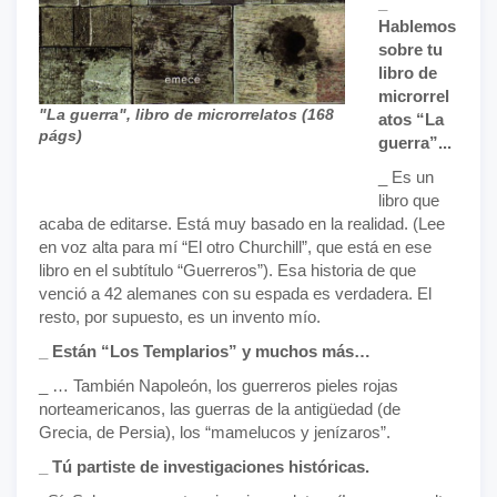
_
Hablemos
sobre tu
libro de
microrrel
"La guerra", libro de microrrelatos (168
atos “La
págs)
guerra”...
_ Es un
libro que
acaba de editarse. Está muy basado en la realidad. (Lee
en voz alta para mí “El otro Churchill”, que está en ese
libro en el subtítulo “Guerreros”). Esa historia de que
venció a 42 alemanes con su espada es verdadera. El
resto, por supuesto, es un invento mío.
_ Están “Los Templarios” y muchos más…
_ … También Napoleón, los guerreros pieles rojas
norteamericanos, las guerras de la antigüedad (de
Grecia, de Persia), los “mamelucos y jenízaros”.
_ Tú partiste de investigaciones históricas.