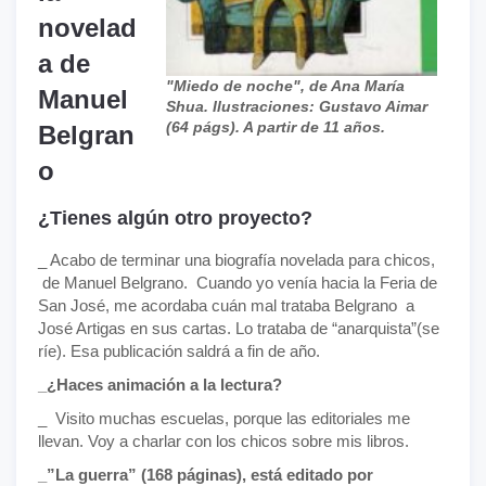
novelad
a de
"Miedo de noche", de Ana María
Manuel
Shua. Ilustraciones: Gustavo Aimar
(64 págs). A partir de 11 años.
Belgran
o
¿Tienes algún otro proyecto?
_ Acabo de terminar una biografía novelada para chicos,
de Manuel Belgrano. Cuando yo venía hacia la Feria de
San José, me acordaba cuán mal trataba Belgrano a
José Artigas en sus cartas. Lo trataba de “anarquista”(se
ríe). Esa publicación saldrá a fin de año.
_¿Haces animación a la lectura?
_ Visito muchas escuelas, porque las editoriales me
llevan. Voy a charlar con los chicos sobre mis libros.
_”La guerra” (168 páginas), está editado por