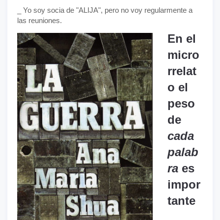
_ Yo soy socia de "ALIJA", pero no voy regularmente a
las reuniones.
En el
micro
rrelat
o el
peso
de
cada
palab
ra
es
impor
tante