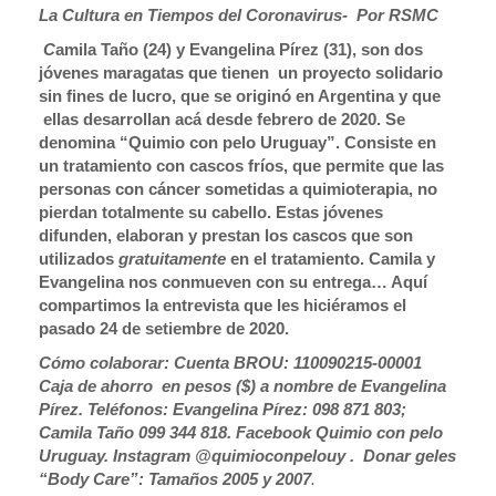
La Cultura en Tiempos del Coronavirus- Por RSMC
C
amila Taño (24) y Evangelina Pírez (31), son dos
jóvenes maragatas que tienen un proyecto solidario
sin fines de lucro, que se originó en Argentina y que
ellas desarrollan acá desde febrero de 2020. Se
denomina “Quimio con pelo Uruguay”. Consiste en
un tratamiento con cascos fríos, que permite que las
personas con cáncer sometidas a quimioterapia, no
pierdan totalmente su cabello. Estas jóvenes
difunden, elaboran y prestan los cascos que son
utilizados
gratuitamente
en el tratamiento. Camila y
Evangelina nos conmueven con su entrega… Aquí
compartimos la entrevista que les hiciéramos el
pasado 24 de setiembre de 2020.
Cómo colaborar: Cuenta BROU:
110090215-00001
Caja de ahorro en pesos ($) a nombre de Evangelina
Pírez. Teléfonos: Evangelina Pírez: 098 871 803;
Camila Taño 099 344 818. Facebook Quimio con pelo
Uruguay. Instagram
@quimioconpelouy . Donar geles
“Body Care”: Tamaños 2005 y 2007
.