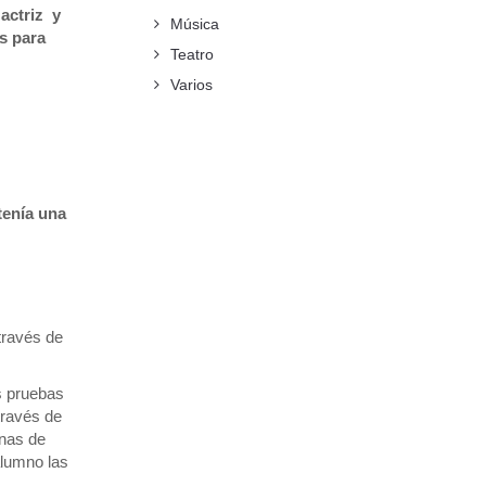
actriz y
Música
s para
Teatro
Varios
 tenía una
través de
s pruebas
través de
gnas de
alumno las