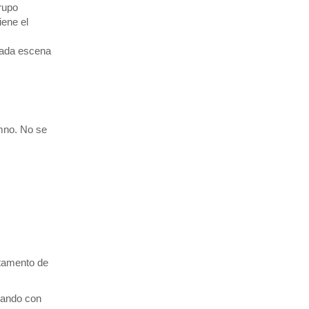
rupo
iene el
 cada escena
umno. No se
rtamento de
jando con