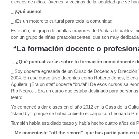
elencos de niños, jóvenes, y vecinos de la localidad que se ha
_ ¡Qué bueno!
_ ¡Es un motorcito cultural para toda la comunidad!
Este año, un grupo de adultas mayores de Puntas de Valdez, n
con un grupo de niñas preadolescentes, que son muy dedicada
“La formación docente o profesion
_ ¿Qué puntualizarías sobre tu formación como docente d
_ Soy docente egresada de un Curso de Docencia y Dirección Tea
2004. En ese curso tuve docentes como Roberto Jones, Elena Z
Aguilera. ¡Era un staff docente “brutal”! De esos cursos sali
Río Negro… Era un curso que estaba destinado para personas de
teatro.
Yo comencé a dar clases en el año 2012 en la Casa de la Cult
“stand by”, porque se había cubierto el cargo con Leonardo Pre
También había estudiado teatro y había hecho cuatro años de P
_ Me comentaste “off the record”, que has participado en 