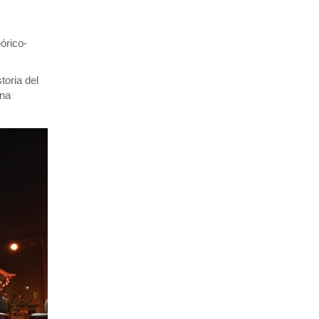
órico-
toria del
una