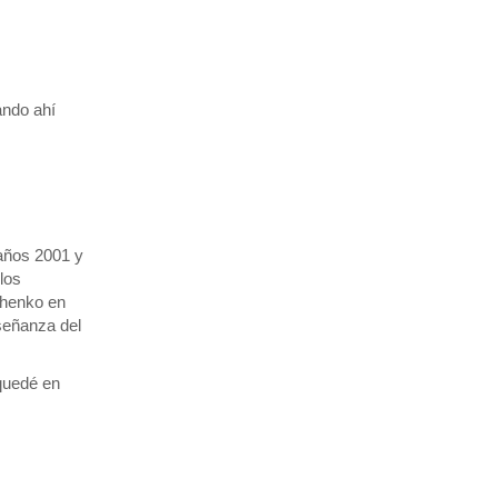
ando ahí
 años 2001 y
los
chenko en
señanza del
quedé en