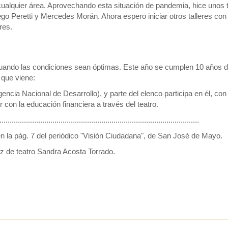
ualquier área. Aprovechando esta situación de pandemia, hice unos t
o Peretti y Mercedes Morán. Ahora espero iniciar otros talleres con 
res.
uando las condiciones sean óptimas. Este año se cumplen 10 años d
 que viene:
a Nacional de Desarrollo), y parte del elenco participa en él, con
con la educación financiera a través del teatro.
..................................................................................................
en la pág. 7 del periódico "Visión Ciudadana", de San José de Mayo.
iz de teatro Sandra Acosta Torrado.