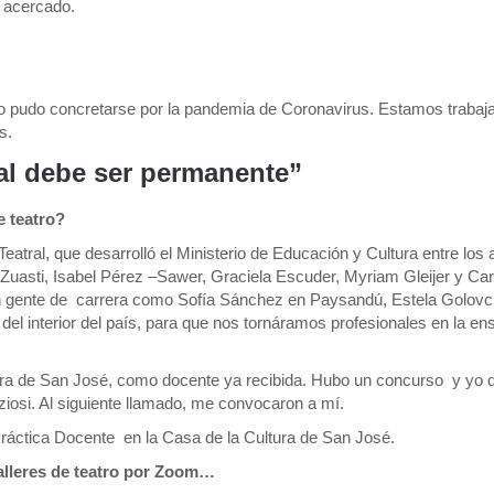
n acercado.
o pudo concretarse por la pandemia de Coronavirus. Estamos trabaj
s.
al debe ser permanente”
e teatro?
tral, que desarrolló el Ministerio de Educación y Cultura entre los
uasti, Isabel Pérez –Sawer, Graciela Escuder, Myriam Gleijer y Car
eron gente de carrera como Sofía Sánchez en Paysandú, Estela Golov
l interior del país, para que nos tornáramos profesionales en la en
ura de San José, como docente ya recibida. Hubo un concurso y yo 
ziosi. Al siguiente llamado, me convocaron a mí.
ráctica Docente en la Casa de la Cultura de San José.
talleres de teatro por Zoom…