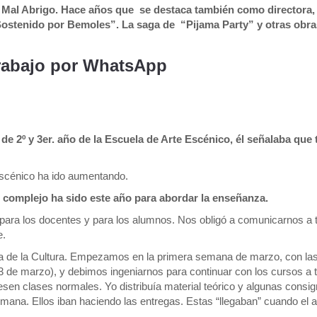
 Mal Abrigo. Hace años que se destaca también como directora, 
“Sostenido por Bemoles”. La saga de “Pijama Party” y otras obra
trabajo por WhatsApp
 de 2º y 3er. año de la Escuela de Arte Escénico, él señalaba que
Escénico ha ido aumentando.
complejo ha sido este año para abordar la enseñanza.
ara los docentes y para los alumnos. Nos obligó a comunicarnos a 
e.
sa de la Cultura. Empezamos en la primera semana de marzo, con la
3 de marzo), y debimos ingeniarnos para continuar con los cursos a 
en clases normales. Yo distribuía material teórico y algunas consi
emana. Ellos iban haciendo las entregas. Estas “llegaban” cuando el 