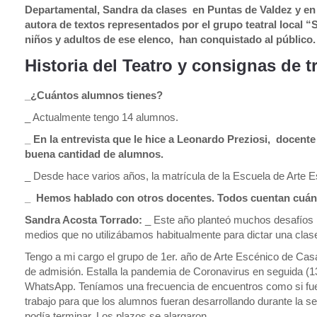
Departamental, Sandra da clases en Puntas de Valdez y en
autora de textos representados por el grupo teatral local 
niños y adultos de ese elenco, han conquistado al público.
Historia del Teatro y consignas de 
_¿Cuántos alumnos tienes?
_ Actualmente tengo 14 alumnos.
_ En la entrevista que le hice a Leonardo Preziosi, docente
buena cantidad de alumnos.
_ Desde hace varios años, la matrícula de la Escuela de Arte 
_ Hemos hablado con otros docentes. Todos cuentan cuán 
Sandra Acosta Torrado:
_ Este año planteó muchos desafíos p
medios que no utilizábamos habitualmente para dictar una clas
Tengo a mi cargo el grupo de 1er. año de Arte Escénico de Ca
de admisión. Estalla la pandemia de Coronavirus en seguida (1
WhatsApp. Teníamos una frecuencia de encuentros como si fues
trabajo para que los alumnos fueran desarrollando durante la s
podía terminar. Los plazos se alargaron…