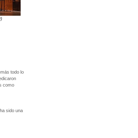
0)
emás todo lo
edicaron
os como
 ha sido una