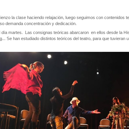
enzo la clase haciendo relajación, luego seguimos con contenidos te
 eso demanda concentración y dedicación.
 día martes. Las consignas teóricas abarcaron en ellos desde la His
... Se han estudiado distintos teóricos del teatro, para que tuvieran 