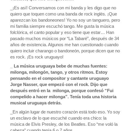
_¡Es así! Conversamos con mi banda y les digo que no
quiero que toquen como una banda de rock inglés. ¡Que
aparezcan los bandoneones! Yo no soy un tanguero, pero
mi familia siempre escuchó tango. Me gusta la música
folclórica, el canto popular y eso tiene que estar… Han
pasado muchos músicos por “La Tabaré”, después de 34
años de existencia. Algunos me han cuestionado cuando
quiero incluir charango o bandoneón, porque dicen que no
es rock. ¡Es rock uruguayo!
_ La música uruguaya bebe de muchas fuentes:
milonga, milongón, tango, y otros ritmos. Estoy
pensando en el compositor y cantante uruguayo
Jorge Nasser, que empezó con el rock. Dijo que
después entró en la milonga, porque confesó “Fui
compelido a hacer milonga”. Tenía toda una historia
musical uruguaya detrás.
_En algún lugar de nuestro corazón está todo eso. Yo soy
un esclavo de lo que escuché cuando era chico: la
música de Elvis Presley, de los Beatles. Eso “me voló la
cabeza” cuando tenía 6 o 7 años.