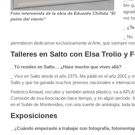
Me qu
agrad
Foto intervenida de la obra de Eduardo Chillida "El
me ha
peine del viento"
_ ¿Te
_ No.
permitieron dedicarme exclusivamente al Arte, que siempre me
Talleres en Salto con Elsa Trolio y
_ Tú resides en Salto… ¿Hace mucho que vives allá?
_ Vivo en Salto desde el año 1975. Me jubilé en el año 2001 y me 
Salto y que ha ganado muchos premios nacionales e internacio
Federico Arnaud, escultor y también artista plástico, va a APLAS
Comisión de esa Asociación hace tiempo, y en algún período fu
en el Subte de Montevideo, con una suerte de antología: toda l
Exposiciones
_ ¿Cuándo empezaste a trabajar con fotografía, fotomont