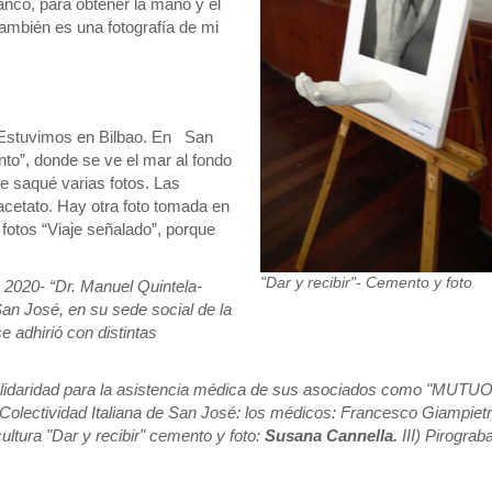
nco, para obtener la mano y el
también es una fotografía de mi
a. Estuvimos en Bilbao. En San
ento”, donde se ve el mar al fondo
ue saqué varias fotos. Las
acetato. Hay otra foto tomada en
otos “Viaje señalado”, porque
"Dar y recibir"- Cemento y foto
e 2020- “Dr. Manuel Quintela-
San José, en su sede social de la
 adhirió con distintas
a solidaridad para la asistencia médica de sus asociados como "MUTU
lectividad Italiana de San José: los médicos: Francesco Giampietr
scultura "Dar y recibir" cemento y foto:
Susana Cannella.
III) Pirogra