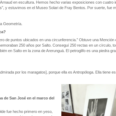
Arnaud en escultura. Hemos hecho varias exposiciones con cuatro i
dos”, y estuvimos en el Museo Solari de Fray Bentos. Por suerte, fue 
la Geometría.
ica?
mero de puntos ubicados en una circunferencia.” Obtuve una Mención 
emoraban 250 años por Salto. Conseguí 250 rectas en un círculo, t
ambién en Salto en la zona de Arerunguá. El petroglifo es una piedra gr
dmirada por los maragatos], porque ella es Antropóloga. Ella tiene e
na de San José en el marco del
olde fue hecho primero en yeso,