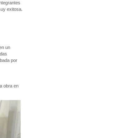
ntegrantes
muy exitosa.
en un
odas
abada por
sa obra en