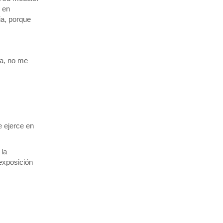
 en
ia, porque
ia, no me
e ejerce en
 la
exposición