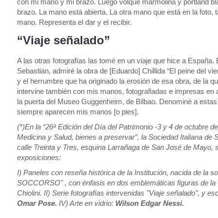
con mi mano y mi brazo. Luego volqué marmolina y portland bla
brazo. La mano está abierta. La otra mano que está en la foto, 
mano. Representa el dar y el recibir.
“Viaje señalado”
A las otras fotografías las tomé en un viaje que hice a Españ
Sebastián, admiré la obra de [Eduardo] Chillida “El peine del vi
y el herrumbre que ha originado la erosión de esa obra, de la q
intervine también con mis manos, fotografiadas e impresas en 
la puerta del Museo Guggenheim, de Bilbao. Denominé a estas f
siempre aparecen mis manos [o pies].
(*)En la “26ª Edición del Día del Patrimonio -3 y 4 de octubre d
Medicina y Salud, bienes a preservar”, la Sociedad Italiana de 
calle Treinta y Tres, esquina Larrañaga de San José de Mayo, se
exposiciones:
I) Paneles con reseña histórica de la Institución, nacida de l
SOCCORSO" , con énfasis en dos emblemáticas figuras de la Co
Chiolini. II) Serie fotografías intervenidas "Viaje señalado", y e
Omar Pose.
IV) Arte en vidrio:
Wilson Edgar Nessi.