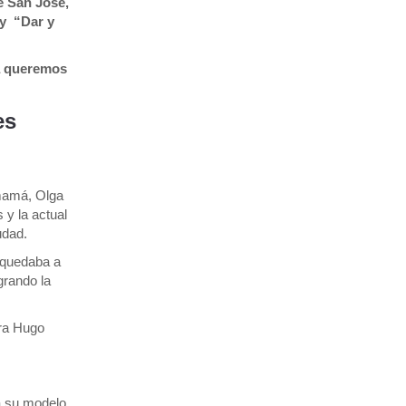
e San José,
 y “Dar y
a queremos
es
mamá, Olga
 y la actual
udad.
 quedaba a
grando la
ra Hugo
a su modelo.