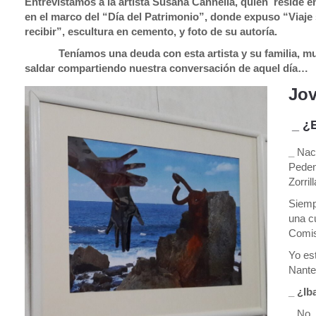
Entrevistamos a la artista Susana Cannella, quien reside en
en el marco del “Día del Patrimonio”, donde expuso “Viaje 
recibir”, escultura en cemento, y foto de su autoría.
Teníamos una deuda con esta artista y su familia, muy 
saldar compartiendo nuestra conversación de aquel día…
Jov
_ ¿
_
Nac
Pedem
Zorril
Siemp
una c
Comis
Yo es
Nante
_ ¿Ib
_ No.