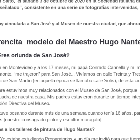
 Salto, el sábado 3 de octubre de 2020 en la Sociedad Italiana d
señalado”, consistente en una serie de fotografías intervenidas,
vinculada a San José y al Museo de nuestra ciudad, que ahor
encita modelo del Maestro Hugo Nant
Eres oriunda de San José?
í en Montevideo y a los 17 meses, mi papá Conrado Cannella y mi 
onte, “me trajeron” para San José... Vivíamos en calle Treinta y Tres
la de San Martín (en aquella época se llamaba calle Solís), de esta ci
re estuvimos muy relacionados con el Museo de San José, porque
uadra de nuestra casa. Mis padres estuvieron durante un tiempo inte
ión Directiva del Museo.
tuve posando durante más de una semana cuando tenía 16 años, pa
s [nuestro consagrado pintor y escultor maragato].
as a los talleres de pintura de Hugo Nantes?
 Yo estaba estudiando Preparatorios y un día me invitó para que fuer