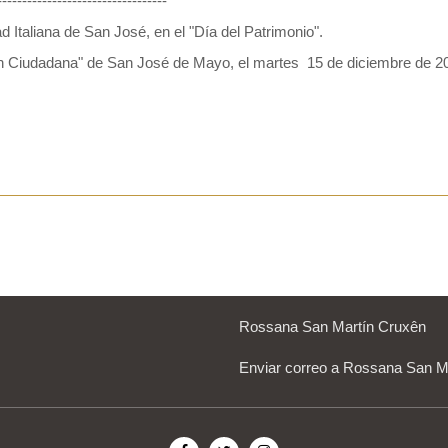
----------------------------------
Italiana de San José, en el "Día del Patrimonio".
sión Ciudadana" de San José de Mayo, el martes 15 de diciembre de 2
Rossana San Martín Cruxên
Enviar correo a Rossana San M