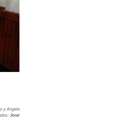
O
o y Angelo
bados:
José