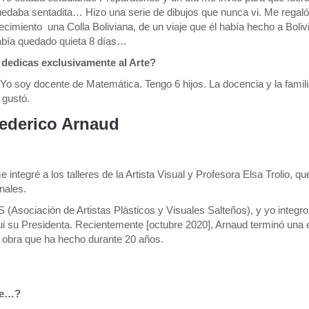
edaba sentadita… Hizo una serie de dibujos que nunca vi. Me regaló
ecimiento una Colla Boliviana, de un viaje que él había hecho a Boliv
bía quedado quieta 8 días…
 dedicas exclusivamente al Arte?
 Yo soy docente de Matemática. Tengo 6 hijos. La docencia y la famil
 gustó.
 Federico Arnaud
integré a los talleres de la Artista Visual y Profesora Elsa Trolio, qu
nales.
 (Asociación de Artistas Plásticos y Visuales Salteños), y yo integro
i su Presidenta. Recientemente [octubre 2020], Arnaud terminó una 
a obra que ha hecho durante 20 años.
aje…?